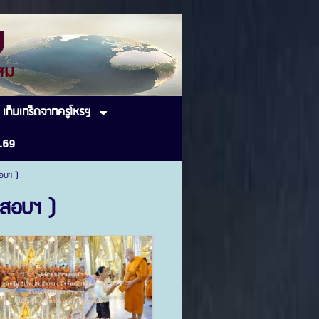
ม
ิ่นโสม
เก็บเกร็ดจากครูโหรฯ
.69
อบฯ )
นสอบฯ )