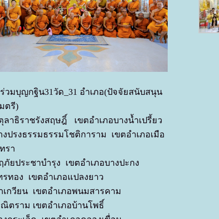
ร่วมบุญกฐิน31วัด_31 อำเภอ(ปัจจัยสนับสนุน
มตรี)
ปิตุลาธิราชรังสฤษฎิ์ เขตอำเภอบางน้ำเปรี้ยว
ดบางปรงธรรมธรรมโชติการาม เขตอำเภอเมือ
เทรา
นฤภัยประชาบำรุง เขตอำเภอบางปะกง
ดไทรทอง เขตอำเภอแปลงยาว
ท่าเกวียน เขตอำเภอพนมสารคาม
าณิตราม เขตอำเภอบ้านโพธิ์