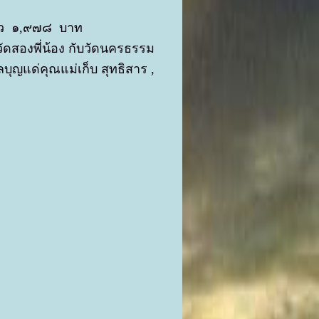
รัว ๑,๙๗๘ บาท
ัดสองพี่น้อง กับวัดนครธรรม
ุญแด่คุณแม่เก็บ สุทธิสาร ,