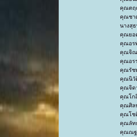
คุณตฤ
คุณชา
นางสุ
คุณยอ
คุณอรพ
คุณจิ
คุณอรร
คุณรัช
คุณนิว
คุณจิ
คุณโกส
คุณศิล
คุณโชต
คุณลัท
คุณณฐ