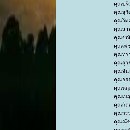
คุณปริ
คุณสุว
คุณวิม
คุณสาย
คุณชณั
คุณเพช
คุณทรร
คุณสุว
คุณจัน
คุณอร
คุณนฤม
คุณเบญ
คุณกั
คุณวรร
คุณณัช
คุณระ