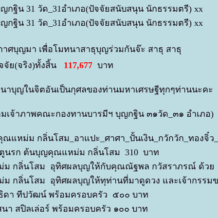
บุญกฐิน 31 วัด_31อำเภอ(ปัจจัยสนับสนุน นักธรรมตรี) xx
บุญกฐิน 31 วัด_31อำเภอ(ปัจจัยสนับสนุน นักธรรมตรี) xx
กาศบุญมา เพื่อโมทนาสาธุบุญร่วมกันจ๊ะ สาธุ สาธุ
จัย(จริง)ทั้งสิ้น
117,677
บาท
าบุญในจิตอันเป็นกุศลของท่านมหาเศรษฐีทุกๆท่านนะคะ
มเจ้าภาพคณะกองทานบารมีฯ บุญกฐิน ๓๑วัด_๓๑ อำเภอ
คุณแหม่ม กลิ่นโสม_อาแปะ_ศาศา_ปั้นเงิน_กวักวัก_ทอง
ตูนรก ต้นบุญคุณแหม่ม กลิ่นโสม 310 บาท
่ม กลิ่นโสม อุทิศผลบุญให้กับคุณณัฐพล กวัสราภรณ์ ด้ว
่ม กลิ่นโสม อุทิศผลบุญให้ทุท่านที่มาดูดวง และเจ้ากร
ธิดา ทีปวัฒน์ พร้อมครอบครัว ๕๐๐ บาท
สนา สปิลเล่อร์ พร้อมครอบครัว ๑๐๐ บาท