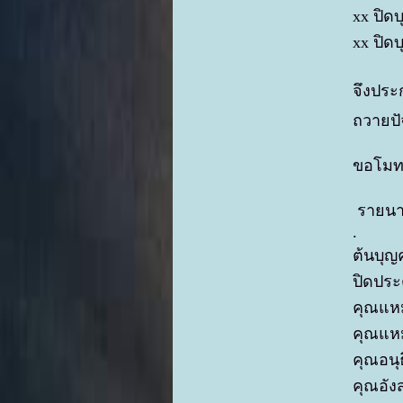
xx ปิด
xx ปิด
จึงประ
ถวายปัจ
ขอโมทน
รายนา
.
ต้นบุญ
ปิดประ
คุณแหม
คุณแหม
คุณอนุ
คุณอัง