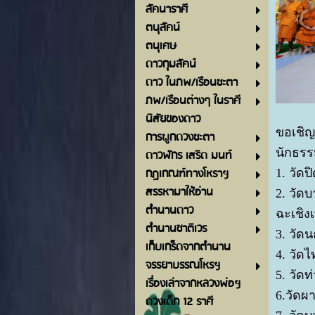
ลัคนาราศี
ตนุลัคน์
ตนุเศษ
ดาวกุมลัคน์
ดาว ในภพ/เรือนชะตา
ภพ/เรือนต่างๆ ในราศี
นิสัยของดาว
ขอเชิญ
การผูกดวงชะตา
นักธรร
ดาวพักร เสริด มนท์
กฎเกณฑ์ทางโหราฯ
1. วัด
สรรหามาให้อ่าน
2. วั
ตำนานดาว
ฉะเชิง
ตำนานซาติเวร
3. วัด
เก็บเกร็ดจากตำนาน
4. วั
จรรยาบรรณโหรฯ
5. วัด
เรื่องเล่าจากหลวงพ่อฯ
6.วัดผ
ดวงเด็ก 12 ราศี