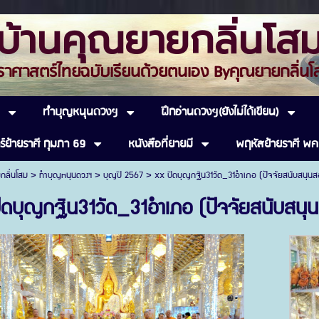
บ้านคุณยายกลิ่นโส
าสตร์ไทยฉบับเรียนด้วยตนเอง Byคุณยายกล
ทำบุญหนุนดวงฯ
ฝึกอ่านดวงฯ(ยังไม่ได้เขียน)
ร์ย้ายราศี กุมภา 69
หนังสือที่ยายมี
พฤหัสย้ายราศี พค
กลิ่นโสม
>
ทำบุญหนุนดวงฯ
>
บุญปี 2567
>
xx ปิดบุญกฐิน31วัด_31อำเภอ (ปัจจัยสนับสนุนส
ิดบุญกฐิน31วัด_31อำเภอ (ปัจจัยสนับสนุ