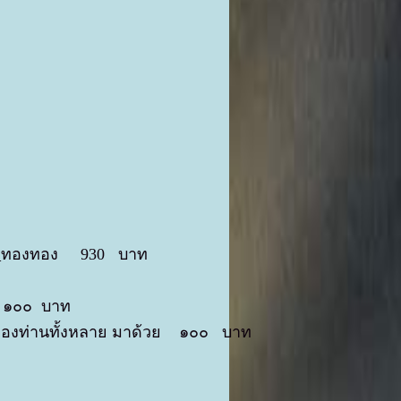
)
จิ๋ว_ทองทอง 930 บาท
ย ๑๐๐ บาท
รมของท่านทั้งหลาย มาด้วย ๑๐๐ บาท