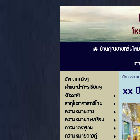
โหราศ
บ้านคุณยายกลิ่นโสม
เสา
บ้านคุณยาย
อัพเดทดวงฯ
คำแนะนำการเรียนฯ
xx ป
จักรราศี
ธาตุโหราศาสตร์ไทย
ความหมายดาว
ความหมายภพ/เรือน
ดาวมาตราฐาน
ความหมายดาวคู่