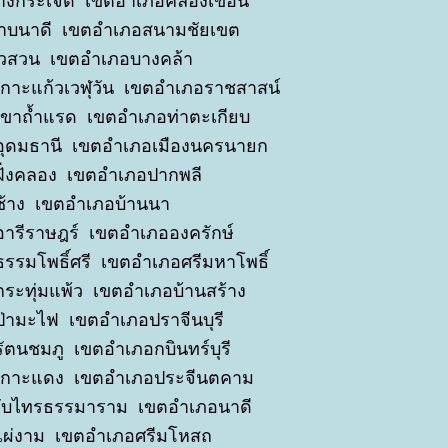
บางกระเจ็ด เขตอำเภอคลองเขื่อน
มาบนาดี เขตอำเภอสนามชัยเขต
หัวสวน เขตอำเภอบางคล้า
ดเกาะแก้วเวฬุวัน เขตอำเภอราชสาสน์
ดเขาถ้ำแรด เขตอำเภอท่าตะเกียบ
ดอุดมธานี เขตอำเภอเมืองนครนายก
ดฝั่งคลอง เขตอำเภอปากพลี
ดช้าง เขตอำเภอบ้านนา
ดอารีราษฎร์ เขตอำเภอองครักษ์
ดธรรมโพธิ์ศรี เขตอำเภอศรีมหาโพธิ์
ดกระทุ่มแพ้ว เขตอำเภอบ้านสร้าง
ดป่ามะไฟ เขตอำเภอปราจีนบุรี
ดรัตนชมภู เขตอำเภอกบินทร์บุรี
ัดเกาะแดง เขตอำเภอประจีนตคาม
ดทับไทรธรรมาราม เขตอำเภอนาดี
ดไผ่งาม เขตอำเภอศรีมโหสถ