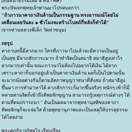
(สนทนาธรรมเล่ม ๖ หน้า ๓๙)
พระปัจเจกพุทธเจ้าท่านมาโปรดบอกว่า
"ถ้าภาวนาคาถาเงินล้านเป็นกรรมฐาน ทรงอารมณ์โดยไม่
เคลื่อนเลยวันละ ๑ ชั่วโมงจะสร้างโบสถ์กี่หลังก็ทำได้"
(จากท่านหลวงพี่เล็ก วัดท่าขนุน)
#สรุป
คาถาบทนี้มีลาภมาก ใครที่ภาวนาไปแล้วจะมีความเป็นอยู่
เป็นสุข มีลาภสักการะมาก ถ้าทำจิตเป็นสมาธิ สมาธิสูงเท่าไร
ลาภมากเท่านั้น ขณะภาวนาไม่ต้องไปอยากได้เงิน ได้ลาภ
เพราะคาถาก็บอกอยู่แล้วเป็นคาถาเงินล้าน ผลก็เป็นไปตามนั้น
จะมากน้อยต่างกันก็ตามอัตภาพบุญวาสนาที่สั่งสม ถ้าสมาธิสูง
ขึ้นมา การทำมาหาได้ ลาภสักการะก็มากขึ้นจริงๆ หนักๆ เข้าก็มี
หลายท่านจิตก็เข้าถึงทิพยจักขุญาน สามารถรู้เหตุการณ์ต่างๆ ได้
ตามที่ตนปรารถนา " อันเป็นผลมาจากพุทธานุสติของคาถา
ทิพยจักษุก็จะแจ่มใส ด้วยพุทธานุภาพและเป็นเหตุให้บรรลุธรรม
ได้โดยง่าย
พระศุภกิจ ปภัสสโร เรียบเรียง