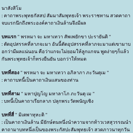
นาสังสิโม
: คาถาพระพุทธกัสสป สัมมาสัมพุทธเจ้า พระราชทาน สวดคาถา
จบแรกนึกถึงพระองค์คาถาเงินล้านจึงมีผล
บทแรก
" พรหมา จะ มหาเทวา สัพเพยักขา ปะรายันติ "
: ตัดอุปสรรคที่ลาภจะมา อันนี้ตัดอุปสรรคที่ลาภจะมาแต่เขามาบ
อกว่ามีผลแน่นอน คือว่าแกจะไม่ยอมให้ลูกแกจน พูดง่ายๆก็แล้ว
กันพระพุทธเจ้าก็ทรงยืนยัน บอกว่าให้หมด
บทที่สอง
" พรหมา จะ มหาเทวา อภิลาภา ภะวันตุเม "
: คาถาบทนี้เป็นคาถาเงินแสนของท่าน
บทที่สาม
" มหาปุญโญ มหาลาโภ ภะวันตุ เม "
: บทนี้เป็นคาถาเรียกลาภ ปลุกพระวัดพนัญเชิง
บทที่สี่
" มิเตพาหุหะติ "
: เป็นคาถาเงินล้าน มียักษ์ตนหนึ่งนำความจากท้าวเวสสุวรรณนำ
คาถามาบทหนึ่งเป็นของพระกัสปะสัมพุทธเจ้า สวดภาวนาทุกวัน