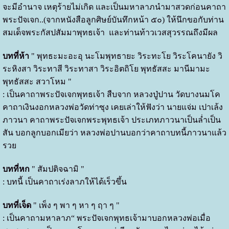
จะมีอำนาจ เหตุร้ายไม่เกิด และเป็นมหาลาภนำมาสวดก่อนคาถา
พระปัจเจก..(จากหนังสือลูกศิษย์บันทึกหน้า ๕๐) ให้นึกขอกับท่าน
สมเด็จพระกัสปสัมมาพุทธเจ้า และท่านท้าวเวสสุวรรณถึงมีผล
บทที่ห้า
" พุทธะมะอะอุ นะโมพุทธายะ วิระทะโย วิระโคนายัง วิ
ระหิงสา วิระทาสี วิระทาสา วิระอิตถิโย พุทธัสสะ มานีมามะ
พุทธัสสะ สวาโหม "
: เป็นคาถาพระปัจเจกพุทธเจ้า สืบจาก หลวงปู่ปาน วัดบางนมโค
คาถาเงินงอกหลวงพ่อวัดท่าซุง เคยเล่าให้ฟังว่า นายแจ่ม เปาเล้ง
ภาวนา คาถาพระปัจเจกพระพุทธเจ้า ประเภทภาวนาเป็นล่ำเป็น
สัน บอกลูกบอกเมียว่า หลวงพ่อปานบอกว่าคาถาบทนี้ภาวนาแล้ว
รวย
บทที่หก
" สัมปติจฉามิ "
: บทนี้ เป็นคาถาเร่งลาภให้ได้เร็วขึ้น
บทที่เจ็ด
" เพ็ง ๆ พา ๆ หา ๆ ฤา ๆ "
: เป็นคาถามหาลาภ“ พระปัจเจกพุทธเจ้ามาบอกหลวงพ่อเมื่อ