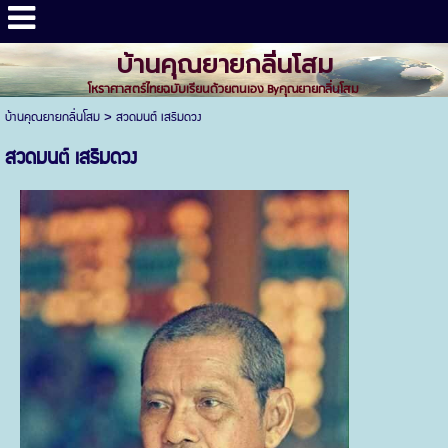
บ้านคุณยายกลิ่นโสม
โหราศาสตร์ไทยฉบับเรียนด้วยตนเอง Byคุณยายกลิ่นโสม
บ้านคุณยายกลิ่นโสม
>
สวดมนต์ เสริมดวง
สวดมนต์ เสริมดวง