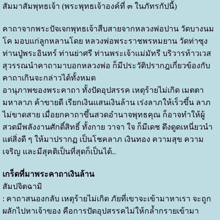
สัมมาสัมพุทธเจ้า (พระพุทธเจ้าองค์ที่ ๓ ในภัทรกัปนี้)
คาถาจากพระปัจเจกพุทธเจ้าสืบสายจากหลวงพ่อปาน วัดบางนม
โค มอบแก่ลูกหลานโดย หลวงพ่อพระราชพรหมยาน วัดท่าซุง
ท่านปู่พระอินทร์ ท่านย่าศรี ท่านพระเจ้าแม่มัทรี บริวารท้าวเวส
สุวรรณนำคาถามาบอกหลวงพ่อ ก็มีประวัติปรากฎเกี่ยวข้องกับ
คาถาเกินจะกล่าวได้ทั้งหมด
อานุภาพของพระคาถา ทั้งปัดอุปสรรค เหตุร้ายไม่เกิด เมตตา
มหาลาภ ค้าขายดี เรียกเงินแสนเงินล้าน เร่งลาภให้เร็วขึ้น ลาภ
ไม่ขาดสาย เมื่อยกคาถาขึ้นสวดอำนาจพุทธคุณ ก็อาจทำให้ผู้
สวดมีพลังงานศักดิ์สิทธิ์ ทั้งกาย วาจา ใจ ก็มีเดช ดึงดูดเหนี่ยวนำ
แต่สิ่งดี ๆ ให้มาปรากฏ เป็นโชคลาภ เงินทอง ความสุข ความ
เจริญ และมีสุคติเป็นที่สุดก็เป็นได้..
เกร็ดที่มาพระคาถาเงินล้าน
สัมปจิตฉามิ
: คาถาสนองกลับ เหตุร้ายไม่เกิด ภัยที่เขาจะเข้ามาหาเรา จะถูก
ผลักไปหาเจ้าของ คือการปัดอุปสรรคไม่ให้กล้ำกรายเข้ามา