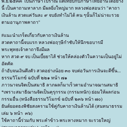
พ.ย.๒๕๓๓ เป็นภาษาโบราณ แต่เทียบกับภาษาไทยอ่านได้อย่าง
นี้ เป็นคาถามหาลาภ มีผลยิ่งใหญ่มาก หลวงพ่อสอนว่า "คาถา
เงินล้าน สวดแค่วันละ ๙ จบยังทำไม่ได้ คน ๆนั้นก็ไม่น่าจะรวย
ตามอานุภาพคาถา"
#แนะนำเกร็ดเกี่ยวกับคาถาเงินล้าน
สวดคาถานี้จบแรก หลวงพ่อฤๅษีกำชับให้นึกขอบารมี
พระพุทธเจ้าคาถาจึงมีผล
หาก สวด ๙ จบ เป็นเบี้ยยาไส้ ช่วยให้คล่องตัวในความเป็นอยู่ไม่
อัตคัด
ถ้าอับจนเงินตึงตัว สวดอย่างน้อย ๓๐ จบต่อวันการเงินจะดีขึ้น...
ธรรมวิโมกข์ ฉบับที่ ๒๒๑ หน้า ๗๑
ภาวนาจนจิตเป็นสมาธิ ลาภผลก็มาเร็วตามอำนาจฌานสมาธิ
*เพราะสมาธิฌานจัดเป็นคุรุกรรม (กรรมหนัก) ย่อมให้ผลก่อน
กรรมอื่น (หนังสือธรรมวิโมกข์ ฉบับที่ ๒๓๖ หน้า ๗๐)
ยันต์ยอดธงพิชัยสงครามใช้คู่กับคาถาเงินล้านได้ (สนทนาธรรม
เล่ม ๖ หน้า ๓๖)
ใช้คาถานี้ร่วมกับ พระคำข้าว-พระหางหมาก จะรวยใหญ่