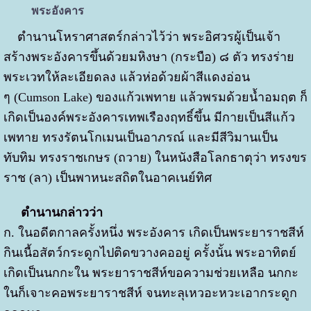
พระอังคาร
ตำนานโหราศาสตร์กล่าวไว้ว่า พระอิศวรผู้เป็นเจ้า
สร้างพระอังคารขึ้นด้วยมหิงษา (กระบือ) ๘ ตัว ทรงร่าย
พระเวทให้ละเอียดลง แล้วห่อด้วยผ้าสีแดงอ่อน
ๆ (Cumson Lake) ของแก้วเพทาย แล้วพรมด้วยน้ำอมฤต ก็
เกิดเป็นองค์พระอังคารเทพเรืองฤทธิ์ขึ้น มีกายเป็นสีแก้ว
เพทาย ทรงรัตนโกเมนเป็นอาภรณ์ และมีสีวิมานเป็น
ทับทิม ทรงราชเกษร (ถวาย) ในหนังสือโลกธาตุว่า ทรงขร
ราช (ลา) เป็นพาหนะสถิตในอาคเนย์ทิศ
ตำนานกล่าวว่า
ก. ในอดีตกาลครั้งหนึ่ง พระอังคาร เกิดเป็นพระยาราชสีห์
กินเนื้อสัตว์กระดูกไปติดขวางคออยู่ ครั้งนั้น พระอาทิตย์
เกิดเป็นนกกะใน พระยาราชสีห์ขอความช่วยเหลือ นกกะ
ในก็เจาะคอพระยาราชสีห์ จนทะลุเหวอะหวะเอากระดูก