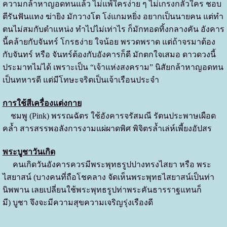
ความกล้าหาญอดทนแล้ว ไม่แพ้ใครง่าย ๆ ไม่เกรงกลัวใคร ชอบ
ตีรันฟันแทง ฆ่ายิง มักวางโต โง่แกมหยิ่ง อยากเป็นนายคน แต่ทำ
ตนไม่สมกับตำแหน่ง ทำไปไม่เท่าไร ก็มักทอดทิ้งกลางคัน อังคาร
นี้คล้ายกับจันทร์ โกรธง่าย ใจน้อย พรวดพราด แต่ถ้าจรมาต้อง
กับจันทร์ หรือ จันทร์ต้องกับอังคารก็ดี มักตกใจเสมอ ดาวดวงนี้
ประมาทไม่ได้ เพราะเป็น “เจ้าแห่งสงคราม” นิสัยกล้าหาญอดทน
เป็นทหารดี แต่มีโทษะจริตเป็นเจ้าเรือนประจำ
การใช้สีเครื่องแต่งกาย
ชมพู (Pink) พรรณฉัตร ใช้อังคารจรัสมณี รัตนประพาษเผือด
คล้ำ สารสรรพอลังการงามแผ่ผาดพิศ พิจิตรล้ำเล่ห์เพี้ยงอัปสร
พระบูชาวันเกิด
คนเกิดวันอังคารควรมีพระพุทธรูปปางทรงไสยา หรือ พระ
ไสยาสน์ (บางคนที่ถือโชคลาง จัดเห็นพระพุทธไสยาสน์เป็นท่า
นิพพาน เลยเปลี่ยนใช้พระพุทธรูปท่าพระคันธารราฐแทนก็
มี) บูชา จึงจะมีความสุขความเจริญรุ่งเรืองดี