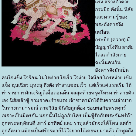
แรง สร้างตัวด้วย
กระบือ ดังนั้น นิสัย
และความรู้ของ
พระอังคารจึง
เหมือน
กระบือ (ควาย) มี
ปัญญาโง่ทึบ อาศัย
ไดแต่กำลังกาย
ฉะนั้นคนวัน
อังคารจังมักเป็น
คนใจแข็ง ใจร้อน โมโหง่าย ใจเร็ว ใจง่าย ใจน้อย โกรธง่าย เข้ม
แข็ง ฉุนเฉียว มุทะลุ ตึงตัง ทำงานชอบเร็ว แต่เร็วแค่แรกเริ่ม ได้
ทำราชการมักเจริญดีเมื่อตอนต้น ผลสุดท้ายทรุดโทรม ทำลายตัว
เอง นิสัยเจ้าชู้ กามราคะร้ายแรง เจ้าชาตามักได้รับความลำบาก
ในทางกามารมณ์ ตามวิสัย มีนิสัยถูกต้อง ชอบพอกับพระศุกร์
เพราะเป็นมิตรกัน นอกนั้นไม่ถูกกับใคร เป็นชู้รักกับพระจันทร์ถ้า
ถูกพระพฤหัสบดี เสาร์ อาทิตย์ และ ราหูแล้วมักจะให้โทษ แต่ถ้า
ถูกลัคนา แม้จะเป็นศรีจรมาก็ไว้ใจยากได้เคยพบมาแล้ว ถ้าพูดถึง