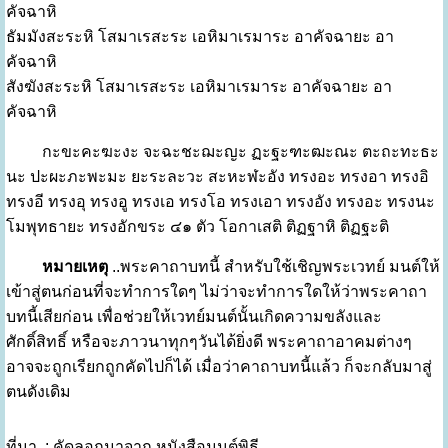
คัจฉาหิ
ธัมมังสะระหิ โสมาเรสะระ เอหิมาเรมาระ อาคัจฉายะ อา
คัจฉาหิ
สังฆังสะระหิ โสมาเรสะระ เอหิมาเรมาระ อาคัจฉายะ อา
คัจฉาหิ
กะขะคะฆะงะ จะฉะชะฌะญะ ฏะฐะฑะฒะณะ ตะถะทะธะ
นะ ปะผะภะพะมะ ยะระละวะ สะหะฬะอัง ทรงอะ ทรงอา ทรงอิ
ทรงอี ทรงอุ ทรงอู ทรงเอ ทรงโอ ทรงเอา ทรงอัง ทรงอะ ทรงนะ
โมพุทธายะ ทรงอักขระ ๔๑ ตัว โอกาเสติ ติฏฐาหิ ติฏฐะติ
หมายเหตุ
..พระคาถาบทนี้ สำหรับใช้เชิญพระเวทย์ มนต์ให้
เข้าสู่ตนก่อนที่จะทำการใดๆ ไม่ว่าจะทำการใดให้ว่าพระคาถา
บทนี้เสียก่อน เพื่อช่วยให้เวทย์มนต์นั้นเกิดความขลังและ
ศักดิ์สิทธิ์ หรือจะภาวนาทุกๆวันได้ยิ่งดี พระคาถาอาคมต่างๆ
อาจจะถูกเรียกถูกคัดไปก็ได้ เมื่อว่าคาถาบทนี้แล้ว ก็จะกลับมาสู่
ตนดังเดิม
ที่มา : คัดลอกมาจาก หนังสือมนต์พิธี