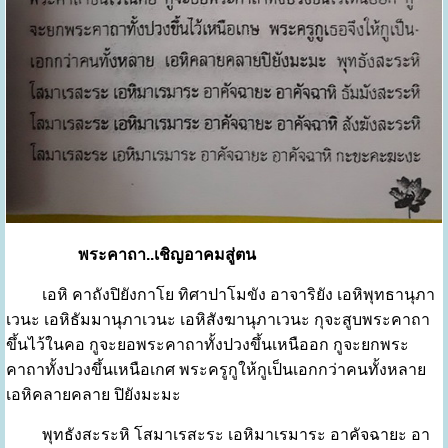
พระคาถา..เชิญอาคมสู่ตน
เอหิ คาถังปิยังกาโย ทิศาปาโมขัง อาจาริยัง เอหิพุทธานุภา
เวนะ เอหิธัมมานุภาเวนะ เอหิสังฆานุภาเวนะ กุจะสูบพระคาถา
ขึ้นไว้ในคอ กูจะยอพระคาถาทั้งปวงขึ้นเหนืออก กูจะยกพระ
คาถาทั้งปวงขึ้นเหนือเกศ พระครูกูให้กูเป็นเอกกว่าคนทั้งหลาย
เอหิคลายคลาย ปิยังมะมะ
พุทธังสะระหิ โสมาเรสะระ เอหิมาเรมาระ อาคัจฉายะ อา